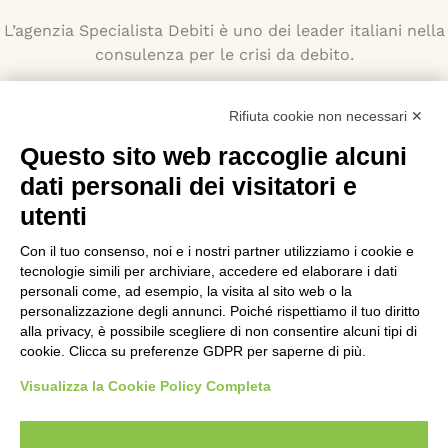
L’agenzia Specialista Debiti è uno dei leader italiani nella
consulenza per le crisi da debito.
Contatti
Rifiuta cookie non necessari ✕
Indirizzo:
Questo sito web raccoglie alcuni
Via Monti Iblei 12 - 90146 Palermo
dati personali dei visitatori e
Viale Bianca Maria 22 - 20122 Milano
utenti
Numero Verde:
800-034.597
Con il tuo consenso, noi e i nostri partner utilizziamo i cookie e
Email:
tecnologie simili per archiviare, accedere ed elaborare i dati
contattaci@specialistadebiti.it
personali come, ad esempio, la visita al sito web o la
personalizzazione degli annunci. Poiché rispettiamo il tuo diritto
I nostri servizi
alla privacy, è possibile scegliere di non consentire alcuni tipi di
cookie. Clicca su preferenze GDPR per saperne di più.
Esdebitamento
Visualizza la Cookie Policy Completa
Legge 3
Consolidamento Debiti
Sovraindebitamento