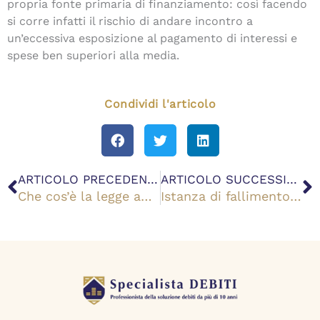
propria fonte primaria di finanziamento: così facendo
si corre infatti il rischio di andare incontro a
un’eccessiva esposizione al pagamento di interessi e
spese ben superiori alla media.
Condividi l'articolo
Precedente
S
ARTICOLO PRECEDENTE
ARTICOLO SUCCESSIVO
Che cos’è la legge antisuicidi?
Istanza di fallimento in proprio: cos’è, come richiederla e con che modelli fac-simile