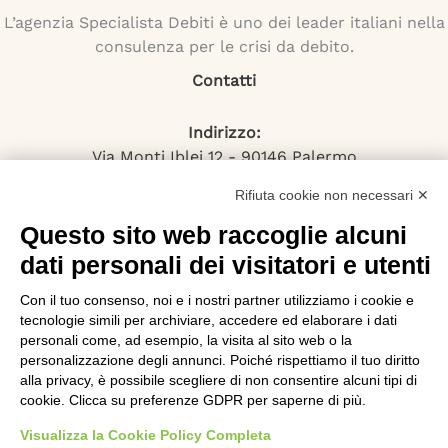
L’agenzia Specialista Debiti è uno dei leader italiani nella
consulenza per le crisi da debito.
Contatti
Indirizzo:
Via Monti Iblei 12 - 90146 Palermo
Viale Bianca Maria 22 - 20122 Milano
Rifiuta cookie non necessari ✕
Numero Verde:
800-034.597
Questo sito web raccoglie alcuni
Email:
dati personali dei visitatori e utenti
contattaci@specialistadebiti.it
Con il tuo consenso, noi e i nostri partner utilizziamo i cookie e
I nostri servizi
tecnologie simili per archiviare, accedere ed elaborare i dati
personali come, ad esempio, la visita al sito web o la
personalizzazione degli annunci. Poiché rispettiamo il tuo diritto
Esdebitamento
alla privacy, è possibile scegliere di non consentire alcuni tipi di
Legge 3
cookie. Clicca su preferenze GDPR per saperne di più.
Consolidamento Debiti
Sovraindebitamento
Visualizza la Cookie Policy Completa