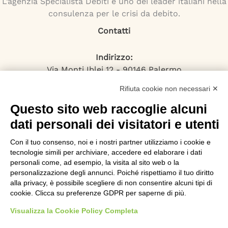
L’agenzia Specialista Debiti è uno dei leader italiani nella
consulenza per le crisi da debito.
Contatti
Indirizzo:
Via Monti Iblei 12 - 90146 Palermo
Viale Bianca Maria 22 - 20122 Milano
Rifiuta cookie non necessari ✕
Numero Verde:
800-034.597
Questo sito web raccoglie alcuni
Email:
dati personali dei visitatori e utenti
contattaci@specialistadebiti.it
Con il tuo consenso, noi e i nostri partner utilizziamo i cookie e
I nostri servizi
tecnologie simili per archiviare, accedere ed elaborare i dati
personali come, ad esempio, la visita al sito web o la
personalizzazione degli annunci. Poiché rispettiamo il tuo diritto
Esdebitamento
alla privacy, è possibile scegliere di non consentire alcuni tipi di
Legge 3
cookie. Clicca su preferenze GDPR per saperne di più.
Consolidamento Debiti
Sovraindebitamento
Visualizza la Cookie Policy Completa
Saldo e Stralcio