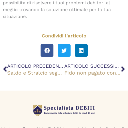
possibilità di risolvere i tuoi problemi debitori al
meglio trovando la soluzione ottimale per la tua
situazione.
Condividi l'articolo
Precedente
S
ARTICOLO PRECEDENTE
ARTICOLO SUCCESSIVO
Saldo e Stralcio segnalazione centrale rischi: quando avviene la cancellazione?
Fido non pagato conseguenze per il debitore