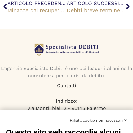
Precedente
S
ARTICOLO PRECEDENTE
ARTICOLO SUCCESSIVO
Minacce dal recupero crediti? Come difendere i tuoi diritti di debitore
Debiti breve termine: cosa sono e come consolidarli o rimborsarli
L’agenzia Specialista Debiti è uno dei leader italiani nella
consulenza per le crisi da debito.
Contatti
Indirizzo:
Via Monti Iblei 12 - 90146 Palermo
Viale Bianca Maria 22 - 20122 Milano
Rifiuta cookie non necessari ✕
Numero Verde:
800-034.597
Questo sito web raccoglie alcuni