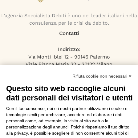
L’agenzia Specialista Debiti è uno dei leader italiani nella
consulenza per le crisi da debito.
Contatti
Indirizzo:
Via Monti Iblei 12 - 90146 Palermo
Viale Bianca Maria 22 - 20122 Milano
Numero Verde:
Rifiuta cookie non necessari ✕
800-034.597
Email:
Questo sito web raccoglie alcuni
contattaci@specialistadebiti.it
dati personali dei visitatori e utenti
I nostri servizi
Con il tuo consenso, noi e i nostri partner utilizziamo i cookie e
tecnologie simili per archiviare, accedere ed elaborare i dati
Esdebitamento
personali come, ad esempio, la visita al sito web o la
personalizzazione degli annunci. Poiché rispettiamo il tuo diritto
Legge 3
alla privacy, è possibile scegliere di non consentire alcuni tipi di
Consolidamento Debiti