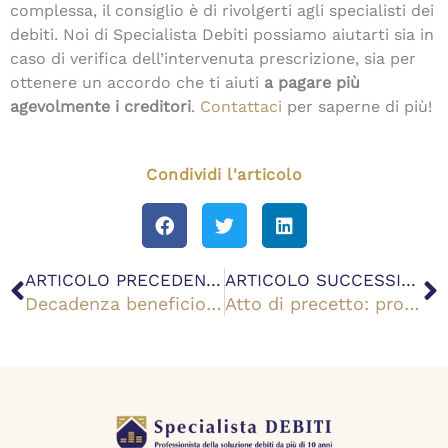
complessa, il consiglio è di rivolgerti agli specialisti dei
debiti. Noi di Specialista Debiti possiamo aiutarti sia in
caso di verifica dell’intervenuta prescrizione, sia per
ottenere un accordo che ti aiuti
a pagare più
agevolmente i creditori
.
Contattaci
per saperne di più!
Condividi l'articolo
Precedente
S
ARTICOLO PRECEDENTE
ARTICOLO SUCCESSIVO
Decadenza beneficio del termine: cos’è e in che modo proteggersi?
Atto di precetto: procedura, come funziona e quando opporsi