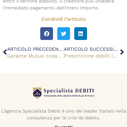
entro il termine stabilito. Il creditore può chiedere
l’immediato pagamento dell’intero importo.
Condividi l'articolo
Precedente
S
ARTICOLO PRECEDENTE
ARTICOLO SUCCESSIVO
Garante Mutuo cosa rischia quando il titolare non paga?
Prescrizione debiti Inps: quando non pagare le cartelle esattoriali
L’agenzia Specialista Debiti è uno dei leader italiani nella
consulenza per le crisi da debito.