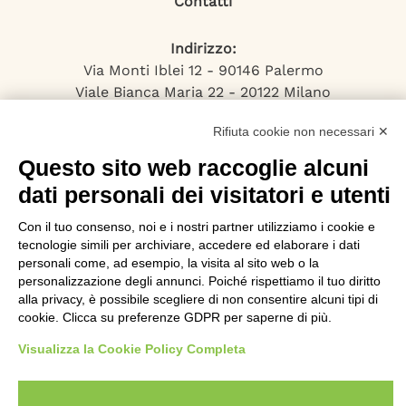
Contatti
Indirizzo:
Via Monti Iblei 12 - 90146 Palermo
Viale Bianca Maria 22 - 20122 Milano
Numero Verde:
Rifiuta cookie non necessari ✕
800-034.597
Email:
Questo sito web raccoglie alcuni
contattaci@specialistadebiti.it
dati personali dei visitatori e utenti
I nostri servizi
Con il tuo consenso, noi e i nostri partner utilizziamo i cookie e
tecnologie simili per archiviare, accedere ed elaborare i dati
Esdebitamento
personali come, ad esempio, la visita al sito web o la
Legge 3
personalizzazione degli annunci. Poiché rispettiamo il tuo diritto
alla privacy, è possibile scegliere di non consentire alcuni tipi di
Consolidamento Debiti
cookie. Clicca su preferenze GDPR per saperne di più.
Sovraindebitamento
Saldo e Stralcio
Visualizza la Cookie Policy Completa