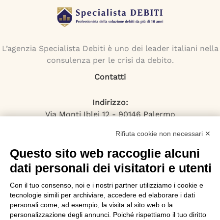
L’agenzia Specialista Debiti è uno dei leader italiani nella
consulenza per le crisi da debito.
Contatti
Indirizzo:
Via Monti Iblei 12 - 90146 Palermo
Viale Bianca Maria 22 - 20122 Milano
Rifiuta cookie non necessari ✕
Numero Verde:
800-034.597
Questo sito web raccoglie alcuni
Email:
dati personali dei visitatori e utenti
contattaci@specialistadebiti.it
Con il tuo consenso, noi e i nostri partner utilizziamo i cookie e
I nostri servizi
tecnologie simili per archiviare, accedere ed elaborare i dati
personali come, ad esempio, la visita al sito web o la
Esdebitamento
personalizzazione degli annunci. Poiché rispettiamo il tuo diritto