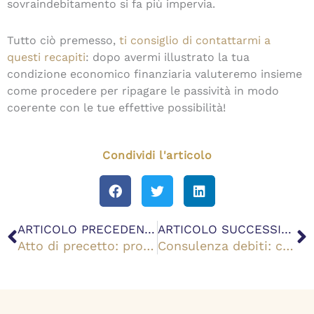
sovraindebitamento si fa più impervia.
Tutto ciò premesso,
ti consiglio di contattarmi a
questi recapiti
: dopo avermi illustrato la tua
condizione economico finanziaria valuteremo insieme
come procedere per ripagare le passività in modo
coerente con le tue effettive possibilità!
Condividi l'articolo
Precedente
S
ARTICOLO PRECEDENTE
ARTICOLO SUCCESSIVO
Atto di precetto: procedura, come funziona e quando opporsi
Consulenza debiti: come accedere al piano del consumatore