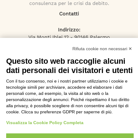
consulenza per le crisi da debito.
Contatti
Indirizzo:
Via Monti Iblei 12 - 90146 Palermo
Viale Bianca Maria 22 - 20122 Milano
Rifiuta cookie non necessari ✕
Numero Verde:
800-034.597
Questo sito web raccoglie alcuni
Email:
dati personali dei visitatori e utenti
contattaci@specialistadebiti.it
Con il tuo consenso, noi e i nostri partner utilizziamo i cookie e
I nostri servizi
tecnologie simili per archiviare, accedere ed elaborare i dati
personali come, ad esempio, la visita al sito web o la
personalizzazione degli annunci. Poiché rispettiamo il tuo diritto
Esdebitamento
alla privacy, è possibile scegliere di non consentire alcuni tipi di
Legge 3
cookie. Clicca su preferenze GDPR per saperne di più.
Consolidamento Debiti
Sovraindebitamento
Visualizza la Cookie Policy Completa
Saldo e Stralcio