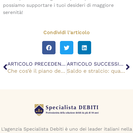
possiamo supportare i tuoi desideri di maggiore
serenità!
Condividi l'articolo
Precedente
S
ARTICOLO PRECEDENTE
ARTICOLO SUCCESSIVO
Che cos’è il piano del consumatore in Equitalia?
Saldo e stralcio: quanto offrire? Una guida per scoprirlo!
L’agenzia Specialista Debiti è uno dei leader italiani nella