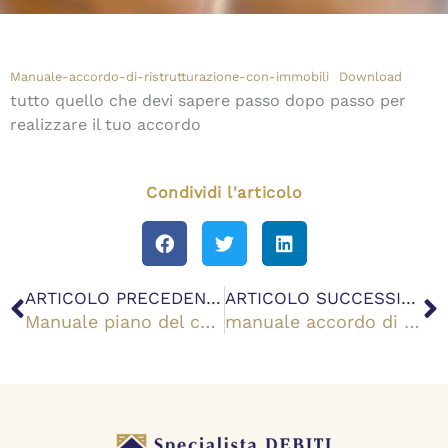
Manuale-accordo-di-ristrutturazione-con-immobili
Download
tutto quello che devi sapere passo dopo passo per
realizzare il tuo accordo
Condividi l'articolo
Precedente
S
ARTICOLO PRECEDENTE
ARTICOLO SUCCESSIVO
Manuale piano del consumatore senza immobili
manuale accordo di ristrutturazione senza immobili