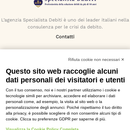
L’agenzia Specialista Debiti è uno dei leader italiani nella
consulenza per le crisi da debito.
Contatti
Indirizzo:
Via Monti Iblei 12 - 90146 Palermo
Rifiuta cookie non necessari ✕
Viale Bianca Maria 22 - 20122 Milano
Questo sito web raccoglie alcuni
Numero Verde:
dati personali dei visitatori e utenti
800-034.597
Email:
Con il tuo consenso, noi e i nostri partner utilizziamo i cookie e
contattaci@specialistadebiti.it
tecnologie simili per archiviare, accedere ed elaborare i dati
personali come, ad esempio, la visita al sito web o la
I nostri servizi
personalizzazione degli annunci. Poiché rispettiamo il tuo diritto
alla privacy, è possibile scegliere di non consentire alcuni tipi di
Esdebitamento
cookie. Clicca su preferenze GDPR per saperne di più.
Legge 3
Visualizza la Cookie Policy Completa