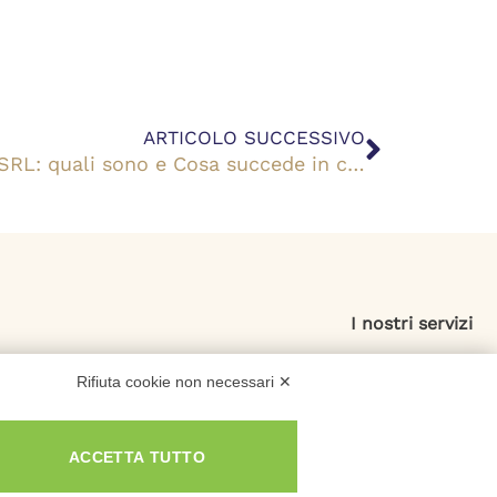
Success
ARTICOLO SUCCESSIVO
Responsabilità dei soci di una SRL: quali sono e Cosa succede in caso di fallimento?
I nostri servizi
Esdebitamento
Rifiuta cookie non necessari ✕
Legge 3
Consolidamento Debiti
ACCETTA TUTTO
Sovraindebitamento
Saldo e Stralcio