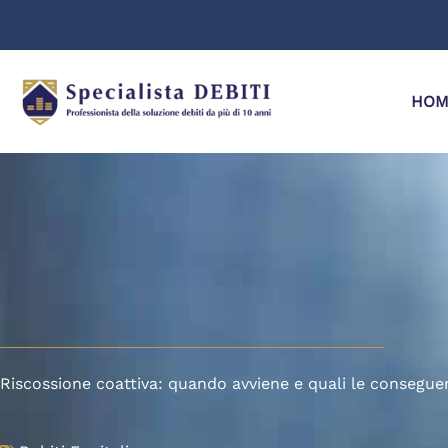
Vai
al
contenuto
HOM
Riscossione coattiva: quando avviene e quali le consegu