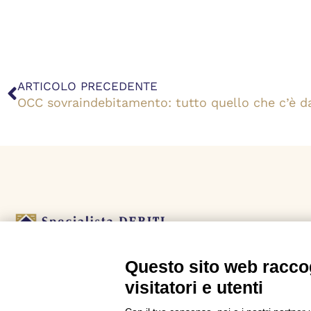
Precedente
ARTICOLO PRECEDENTE
OCC sovraindebitamento: tutto quello che c’è d
Questo sito web raccog
L’agenzia Specialista Debiti è uno dei leader italiani
visitatori e utenti
nella consulenza per le crisi da debito.