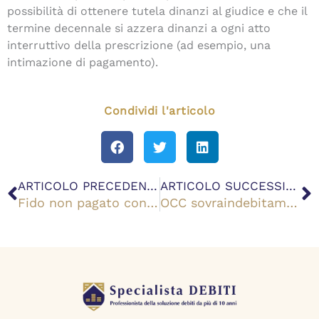
possibilità di ottenere tutela dinanzi al giudice e che il
termine decennale si azzera dinanzi a ogni atto
interruttivo della prescrizione (ad esempio, una
intimazione di pagamento).
Condividi l'articolo
Precedente
S
ARTICOLO PRECEDENTE
ARTICOLO SUCCESSIVO
Fido non pagato conseguenze per il debitore
OCC sovraindebitamento: tutto quello che c’è da sapere