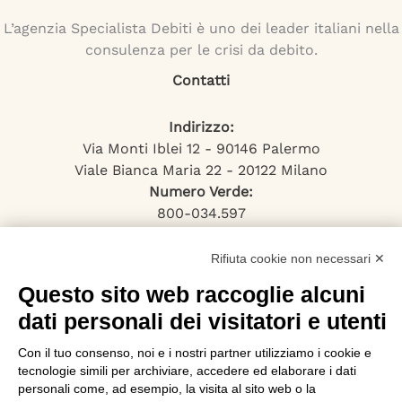
L’agenzia Specialista Debiti è uno dei leader italiani nella
consulenza per le crisi da debito.
Contatti
Indirizzo:
Via Monti Iblei 12 - 90146 Palermo
Viale Bianca Maria 22 - 20122 Milano
Numero Verde:
800-034.597
Email:
contattaci@specialistadebiti.it
Rifiuta cookie non necessari ✕
I nostri servizi
Questo sito web raccoglie alcuni
dati personali dei visitatori e utenti
Esdebitamento
Con il tuo consenso, noi e i nostri partner utilizziamo i cookie e
Legge 3
tecnologie simili per archiviare, accedere ed elaborare i dati
Consolidamento Debiti
personali come, ad esempio, la visita al sito web o la
Sovraindebitamento