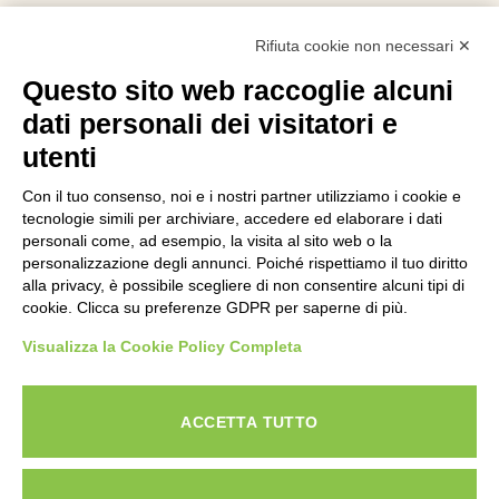
Contatti
Rifiuta cookie non necessari ✕
Indirizzo:
Questo sito web raccoglie alcuni
Via Monti Iblei 12 - 90146 Palermo
dati personali dei visitatori e
Viale Bianca Maria 22 - 20122 Milano
utenti
Numero Verde:
800-034.597
Con il tuo consenso, noi e i nostri partner utilizziamo i cookie e
Email:
tecnologie simili per archiviare, accedere ed elaborare i dati
contattaci@specialistadebiti.it
personali come, ad esempio, la visita al sito web o la
personalizzazione degli annunci. Poiché rispettiamo il tuo diritto
I nostri servizi
alla privacy, è possibile scegliere di non consentire alcuni tipi di
cookie. Clicca su preferenze GDPR per saperne di più.
Esdebitamento
Visualizza la Cookie Policy Completa
Legge 3
Consolidamento Debiti
Sovraindebitamento
ACCETTA TUTTO
Saldo e Stralcio