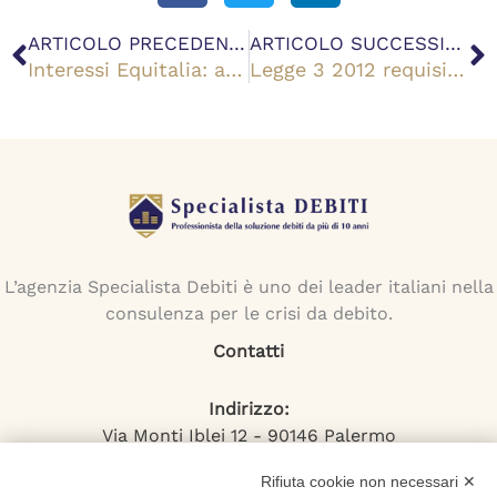
Precedente
S
ARTICOLO PRECEDENTE
ARTICOLO SUCCESSIVO
Interessi Equitalia: a quanto ammontano sui debiti?
Legge 3 2012 requisiti: come accedere alla procedura
L’agenzia Specialista Debiti è uno dei leader italiani nella
consulenza per le crisi da debito.
Contatti
Indirizzo:
Via Monti Iblei 12 - 90146 Palermo
Viale Bianca Maria 22 - 20122 Milano
Rifiuta cookie non necessari ✕
Numero Verde: