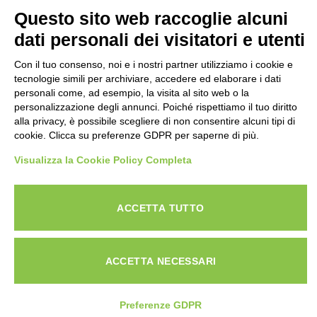
800-034.597
Questo sito web raccoglie alcuni
Email:
dati personali dei visitatori e utenti
contattaci@specialistadebiti.it
Con il tuo consenso, noi e i nostri partner utilizziamo i cookie e
I nostri servizi
tecnologie simili per archiviare, accedere ed elaborare i dati
personali come, ad esempio, la visita al sito web o la
Esdebitamento
personalizzazione degli annunci. Poiché rispettiamo il tuo diritto
alla privacy, è possibile scegliere di non consentire alcuni tipi di
Legge 3
cookie. Clicca su preferenze GDPR per saperne di più.
Consolidamento Debiti
Sovraindebitamento
Visualizza la Cookie Policy Completa
Saldo e Stralcio
ACCETTA TUTTO
Copyright © 2026 Specialista Debiti Group - P.IVA
06876820827 - Web & Seo: Max Valle
ACCETTA NECESSARI
Privacy e Cookie Policy
Preferenze GDPR