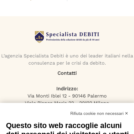
L’agenzia Specialista Debiti è uno dei leader italiani nella
consulenza per le crisi da debito.
Contatti
Indirizzo:
Via Monti Iblei 12 - 90146 Palermo
Viale Bianca Maria 22 - 20122 Milano
Numero Verde:
Rifiuta cookie non necessari ✕
800-034.597
Questo sito web raccoglie alcuni
Email:
contattaci@specialistadebiti.it