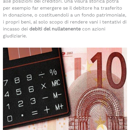
alle posizioni dei creditori. Una visura storica potrà
per esempio far emergere se il debitore ha trasferito
in donazione, o costituendoli a un fondo patrimoniale,
i propri beni, al solo scopo di rendere vani i tentativi di
incasso dei
debiti del nullatenente
con azioni
giudiziarie.