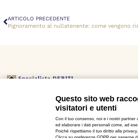
Precedente
ARTICOLO PRECEDENTE
Pignoramento al nullatenente: come vengono risc
Questo sito web raccog
L’agenzia Specialista Debiti è uno dei leader italiani
visitatori e utenti
nella consulenza per le crisi da debito.
Con il tuo consenso, noi e i nostri partner 
ed elaborare i dati personali come, ad esem
Poiché rispettiamo il tuo diritto alla privacy
Clicca su preferenze GDPR per saperne di