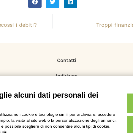
ossi i debiti?
Troppi finanzi
Contatti
Indirizzo:
Via Monti Iblei 12 - 90146 Palermo
Viale Bianca Maria 22 - 20122 Milano
lie alcuni dati personali dei
Numero Verde:
800-034.597
Email:
utilizziamo i cookie e tecnologie simili per archiviare, accedere
contattaci@specialistadebiti.it
pio, la visita al sito web o la personalizzazione degli annunci.
, è possibile scegliere di non consentire alcuni tipi di cookie.
 più.