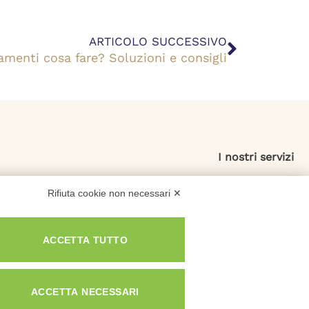
Success
ARTICOLO SUCCESSIVO
amenti cosa fare? Soluzioni e consigli
I nostri servizi
Esdebitamento
Rifiuta cookie non necessari ✕
Legge 3
Consolidamento Debiti
ACCETTA TUTTO
Sovraindebitamento
Saldo e Stralcio
ACCETTA NECESSARI