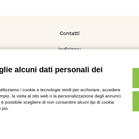
Contatti
Indirizzo:
Via Monti Iblei 12 - 90146 Palermo
Viale Bianca Maria 22 - 20122 Milano
lie alcuni dati personali dei
Numero Verde:
800-034.597
Email:
utilizziamo i cookie e tecnologie simili per archiviare, accedere
contattaci@specialistadebiti.it
pio, la visita al sito web o la personalizzazione degli annunci.
, è possibile scegliere di non consentire alcuni tipi di cookie.
 più.
876820827 - Web & Seo: Max Valle