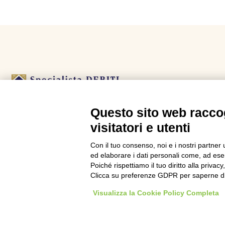
Questo sito web raccog
L’agenzia Specialista Debiti è uno dei leader italiani
visitatori e utenti
nella consulenza per le crisi da debito.
Con il tuo consenso, noi e i nostri partner 
ed elaborare i dati personali come, ad esem
Poiché rispettiamo il tuo diritto alla privacy
Clicca su preferenze GDPR per saperne di
Visualizza la Cookie Policy Completa
Copyright © 2026 Specialista Debiti Group - P.IVA 06