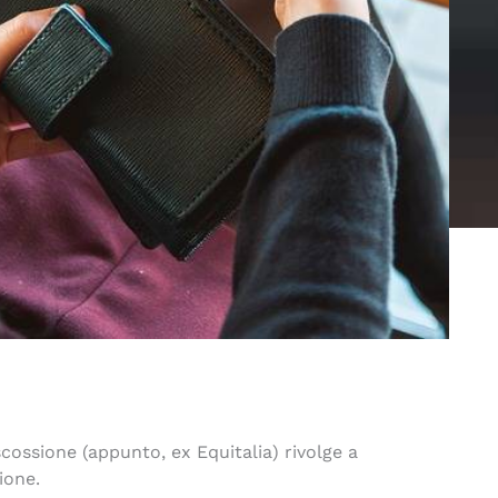
ossione (appunto, ex Equitalia) rivolge a
ione.