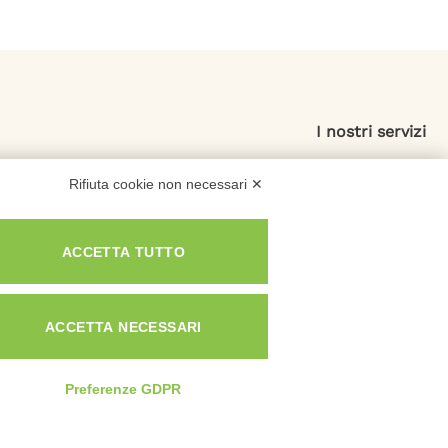
I nostri servizi
Esdebitamento
Rifiuta cookie non necessari ✕
Legge 3
Consolidamento Debiti
ACCETTA TUTTO
Sovraindebitamento
Saldo e Stralcio
ACCETTA NECESSARI
Preferenze GDPR
Privacy e Cookie Policy