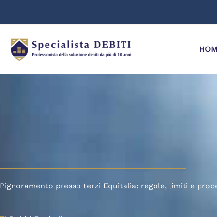
Vai
al
contenuto
HOM
Pignoramento presso terzi Equitalia: regole, limiti e pro