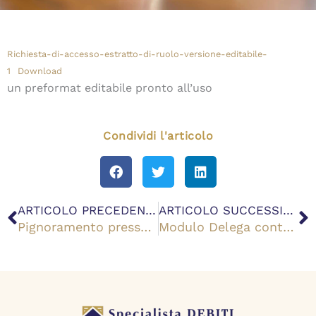
Richiesta-di-accesso-estratto-di-ruolo-versione-editabile-
1
Download
un preformat editabile pronto all’uso
Condividi l'articolo
Precedente
S
ARTICOLO PRECEDENTE
ARTICOLO SUCCESSIVO
Pignoramento presso terzi Equitalia: regole, limiti e procedura
Modulo Delega contribuente