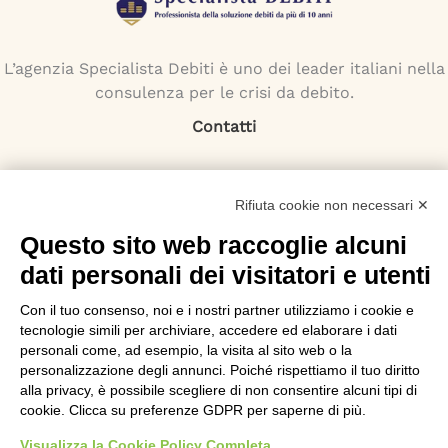
L’agenzia Specialista Debiti è uno dei leader italiani nella
consulenza per le crisi da debito.
Contatti
Indirizzo:
Via Monti Iblei 12 - 90146 Palermo
Rifiuta cookie non necessari ✕
Viale Bianca Maria 22 - 20122 Milano
Questo sito web raccoglie alcuni
Numero Verde:
dati personali dei visitatori e utenti
800-034.597
Email:
Con il tuo consenso, noi e i nostri partner utilizziamo i cookie e
contattaci@specialistadebiti.it
tecnologie simili per archiviare, accedere ed elaborare i dati
personali come, ad esempio, la visita al sito web o la
I nostri servizi
personalizzazione degli annunci. Poiché rispettiamo il tuo diritto
alla privacy, è possibile scegliere di non consentire alcuni tipi di
Esdebitamento
cookie. Clicca su preferenze GDPR per saperne di più.
Legge 3
Visualizza la Cookie Policy Completa