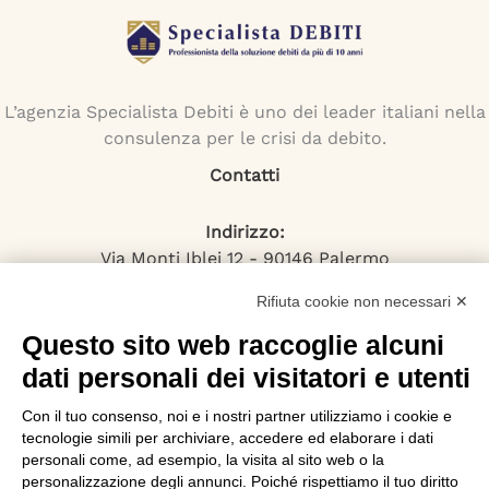
L’agenzia Specialista Debiti è uno dei leader italiani nella
consulenza per le crisi da debito.
Contatti
Indirizzo:
Via Monti Iblei 12 - 90146 Palermo
Viale Bianca Maria 22 - 20122 Milano
Rifiuta cookie non necessari ✕
Numero Verde:
800-034.597
Questo sito web raccoglie alcuni
Email:
dati personali dei visitatori e utenti
contattaci@specialistadebiti.it
Con il tuo consenso, noi e i nostri partner utilizziamo i cookie e
I nostri servizi
tecnologie simili per archiviare, accedere ed elaborare i dati
personali come, ad esempio, la visita al sito web o la
Esdebitamento
personalizzazione degli annunci. Poiché rispettiamo il tuo diritto