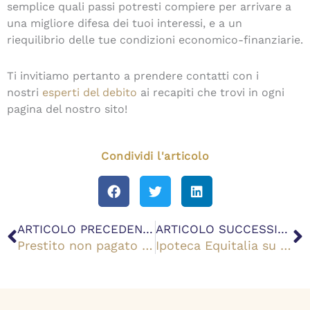
semplice quali passi potresti compiere per arrivare a
una migliore difesa dei tuoi interessi, e a un
riequilibrio delle tue condizioni economico-finanziarie.
Ti invitiamo pertanto a prendere contatti con i
nostri
esperti del debito
ai recapiti che trovi in ogni
pagina del nostro sito!
Condividi l'articolo
Precedente
S
ARTICOLO PRECEDENTE
ARTICOLO SUCCESSIVO
Prestito non pagato dopo 5 anni, cosa succede?
Ipoteca Equitalia su immobile in comproprietà: come comportarsi?