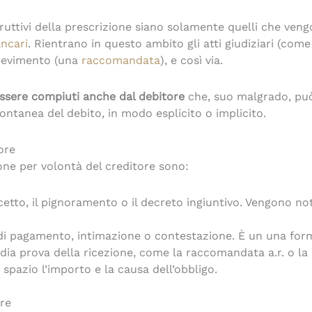
uttivi della prescrizione siano solamente quelli che vengo
ancari
. Rientrano in questo ambito gli atti giudiziari (come
icevimento (una
raccomandata
), e così via.
 essere compiuti anche dal debitore
che, suo malgrado, può
pontanea del debito, in modo esplicito o implicito.
tore
zione per volontà del creditore sono:
ecetto, il pignoramento o il decreto ingiuntivo. Vengono not
di pagamento, intimazione o contestazione. È un una form
dia prova della ricezione, come la raccomandata a.r. o la p
pazio l’importo e la causa dell’obbligo.
ore