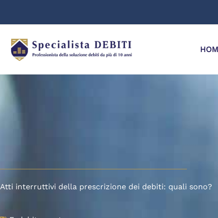
Vai
al
contenuto
HOM
Atti interruttivi della prescrizione dei debiti: quali sono?