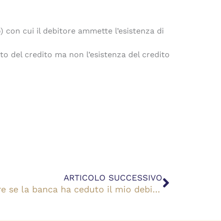
io) con cui il debitore ammette l’esistenza di
o del credito ma non l’esistenza del credito
Success
ARTICOLO SUCCESSIVO
Credito cartolarizzato: cosa fare se la banca ha ceduto il mio debito?