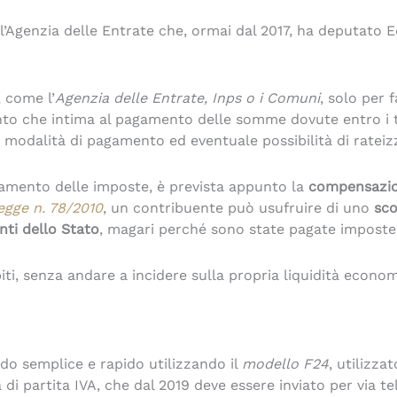
’Agenzia delle Entrate che, ormai dal 2017, ha deputato Equi
, come l’
Agenzia delle Entrate, Inps o i Comuni
, solo per 
o che intima al pagamento delle somme dovute entro i term
la modalità di pagamento ed eventuale possibilità di ratei
pagamento delle imposte, è prevista appunto la
compensazion
egge n. 78/2010
, un contribuente può usufruire di uno
sco
nti dello Stato
, magari perché sono state pagate imposte 
, senza andare a incidere sulla propria liquidità economi
do semplice e rapido utilizzando il
modello F24
, utilizza
 di partita IVA, che dal 2019 deve essere inviato per via te