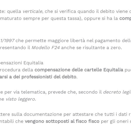
te: quella
verticale
, che si verifica quando il debito vien
o maturato sempre per questa tassa), oppure si ha la
comp
241/1997
che permette maggiore libertà nel pagamento delle
presentando il
Modello F24
anche se risultante a zero.
pensazioni Equitalia
 procedura della
compensazione delle cartelle Equitalia
può
arsi a dei professionisti del debito
.
e per via telematica, prevede che, secondo il
decreto legis
che
visto leggero
.
tere sulla documentazione per attestare che tutti i dati rip
ntabili che
vengono sottoposti al fisco fisco
per gli oneri d