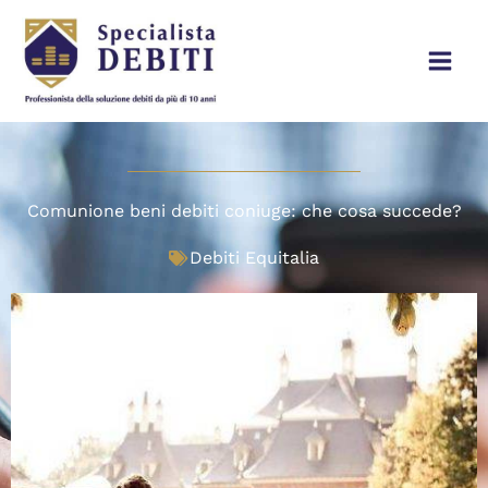
Vai
al
contenuto
Comunione beni debiti coniuge: che cosa succede?
Debiti Equitalia