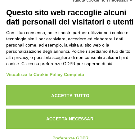
Rifiuta cookie non necessari ✕
Numero Verde:
Questo sito web raccoglie alcuni
800-034.597
Email:
dati personali dei visitatori e utenti
contattaci@specialistadebiti.it
Con il tuo consenso, noi e i nostri partner utilizziamo i cookie e
I nostri servizi
tecnologie simili per archiviare, accedere ed elaborare i dati
personali come, ad esempio, la visita al sito web o la
personalizzazione degli annunci. Poiché rispettiamo il tuo diritto
Esdebitamento
alla privacy, è possibile scegliere di non consentire alcuni tipi di
Legge 3
cookie. Clicca su preferenze GDPR per saperne di più.
Consolidamento Debiti
Visualizza la Cookie Policy Completa
Sovraindebitamento
Saldo e Stralcio
ACCETTA TUTTO
Copyright © 2026 Specialista Debiti Group - P.IVA
ACCETTA NECESSARI
06876820827 - Web & Seo: Max Valle
Privacy e Cookie Policy
Preferenze GDPR