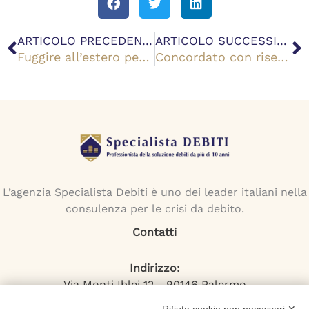
Precedente
S
ARTICOLO PRECEDENTE
ARTICOLO SUCCESSIVO
Fuggire all’estero per debiti è una buona idea?
Concordato con riserva: requisiti, procedimento ed effetti
L’agenzia Specialista Debiti è uno dei leader italiani nella
consulenza per le crisi da debito.
Contatti
Indirizzo:
Via Monti Iblei 12 - 90146 Palermo
Viale Bianca Maria 22 - 20122 Milano