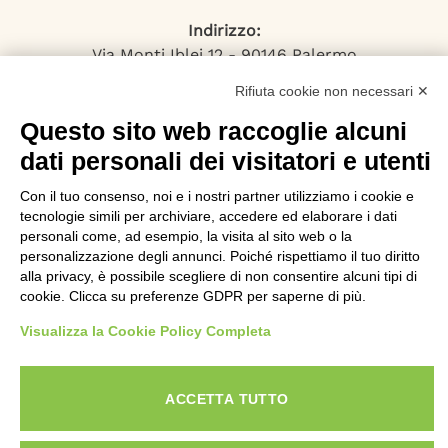
Indirizzo:
Via Monti Iblei 12 - 90146 Palermo
Viale Bianca Maria 22 - 20122 Milano
Rifiuta cookie non necessari ✕
Numero Verde:
800-034.597
Questo sito web raccoglie alcuni
Email:
dati personali dei visitatori e utenti
contattaci@specialistadebiti.it
Con il tuo consenso, noi e i nostri partner utilizziamo i cookie e
I nostri servizi
tecnologie simili per archiviare, accedere ed elaborare i dati
personali come, ad esempio, la visita al sito web o la
personalizzazione degli annunci. Poiché rispettiamo il tuo diritto
Esdebitamento
alla privacy, è possibile scegliere di non consentire alcuni tipi di
Legge 3
cookie. Clicca su preferenze GDPR per saperne di più.
Consolidamento Debiti
Sovraindebitamento
Visualizza la Cookie Policy Completa
Saldo e Stralcio
ACCETTA TUTTO