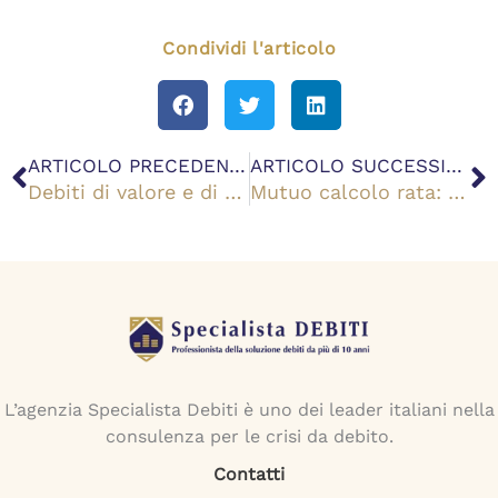
Condividi l'articolo
Precedente
S
ARTICOLO PRECEDENTE
ARTICOLO SUCCESSIVO
Debiti di valore e di valuta: cosa sono e come estinguerli
Mutuo calcolo rata: cosa serve e come farlo
L’agenzia Specialista Debiti è uno dei leader italiani nella
consulenza per le crisi da debito.
Contatti