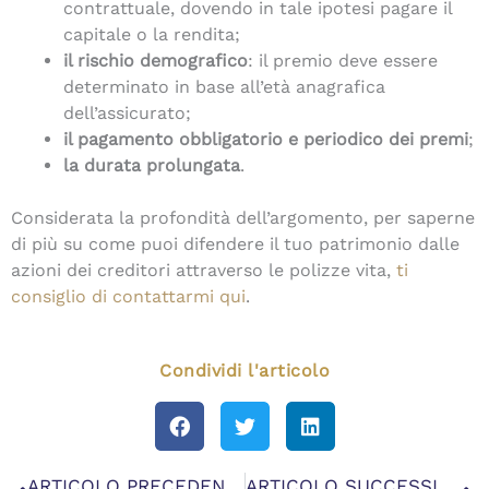
contrattuale, dovendo in tale ipotesi pagare il
capitale o la rendita;
il rischio demografico
: il premio deve essere
determinato in base all’età anagrafica
dell’assicurato;
il pagamento obbligatorio e periodico dei premi
;
la durata prolungata
.
Considerata la profondità dell’argomento, per saperne
di più su come puoi difendere il tuo patrimonio dalle
azioni dei creditori attraverso le polizze vita,
ti
consiglio di contattarmi qui
.
Condividi l'articolo
Precedente
S
ARTICOLO PRECEDENTE
ARTICOLO SUCCESSIVO