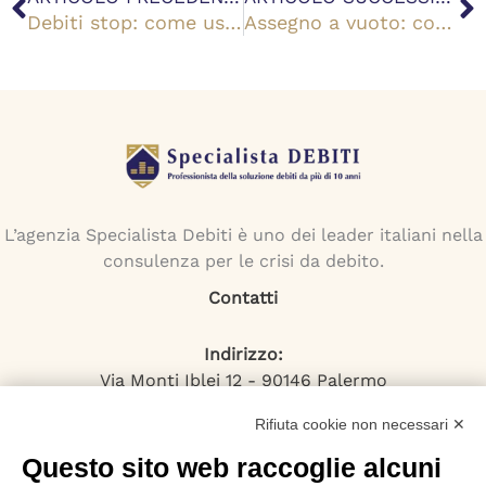
Debiti stop: come uscire dal sovraindebitamento con le soluzioni legali
Assegno a vuoto: cos’è e quanto tempo si ha per coprire
L’agenzia Specialista Debiti è uno dei leader italiani nella
consulenza per le crisi da debito.
Contatti
Indirizzo:
Via Monti Iblei 12 - 90146 Palermo
Viale Bianca Maria 22 - 20122 Milano
Rifiuta cookie non necessari ✕
Numero Verde:
800-034.597
Questo sito web raccoglie alcuni
Email: