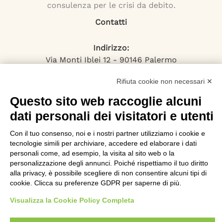
consulenza per le crisi da debito.
Contatti
Indirizzo:
Via Monti Iblei 12 - 90146 Palermo
Viale Bianca Maria 22 - 20122 Milano
Rifiuta cookie non necessari ✕
Numero Verde:
800-034.597
Questo sito web raccoglie alcuni
Email:
dati personali dei visitatori e utenti
contattaci@specialistadebiti.it
Con il tuo consenso, noi e i nostri partner utilizziamo i cookie e
I nostri servizi
tecnologie simili per archiviare, accedere ed elaborare i dati
personali come, ad esempio, la visita al sito web o la
Esdebitamento
personalizzazione degli annunci. Poiché rispettiamo il tuo diritto
Legge 3
alla privacy, è possibile scegliere di non consentire alcuni tipi di
cookie. Clicca su preferenze GDPR per saperne di più.
Consolidamento Debiti
Sovraindebitamento
Visualizza la Cookie Policy Completa
Saldo e Stralcio