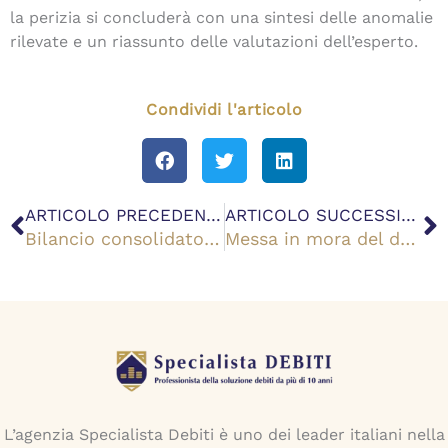
la perizia si concluderà con una sintesi delle anomalie
rilevate e un riassunto delle valutazioni dell’esperto.
Condividi l'articolo
Precedente
S
ARTICOLO PRECEDENTE
ARTICOLO SUCCESSIVO
Bilancio consolidato: cos’è e cosa contiene
Messa in mora del debitore: cos’è e cosa significa
L’agenzia Specialista Debiti è uno dei leader italiani nella