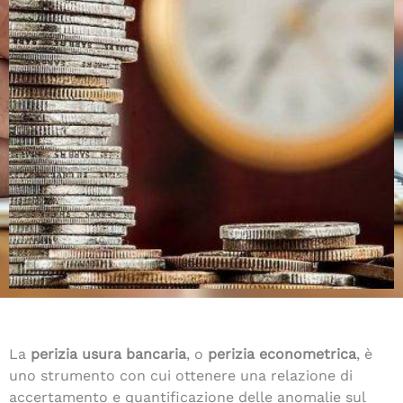
La
perizia usura bancaria
, o
perizia econometrica
, è
uno strumento con cui ottenere una relazione di
accertamento e quantificazione delle anomalie sul