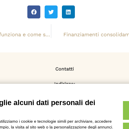
Mutuo a stato avanzamento lavori: cos’è, come funziona e come si estingue
Finanziamenti consolidam
Contatti
Indirizzo:
Via Monti Iblei 12 - 90146 Palermo
Viale Bianca Maria 22 - 20122 Milano
lie alcuni dati personali dei
Numero Verde:
800-034.597
Email:
utilizziamo i cookie e tecnologie simili per archiviare, accedere
contattaci@specialistadebiti.it
pio, la visita al sito web o la personalizzazione degli annunci.