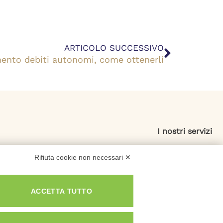
Success
ARTICOLO SUCCESSIVO
ento debiti autonomi, come ottenerli
I nostri servizi
Esdebitamento
Rifiuta cookie non necessari ✕
Legge 3
Consolidamento Debiti
ACCETTA TUTTO
Sovraindebitamento
Saldo e Stralcio