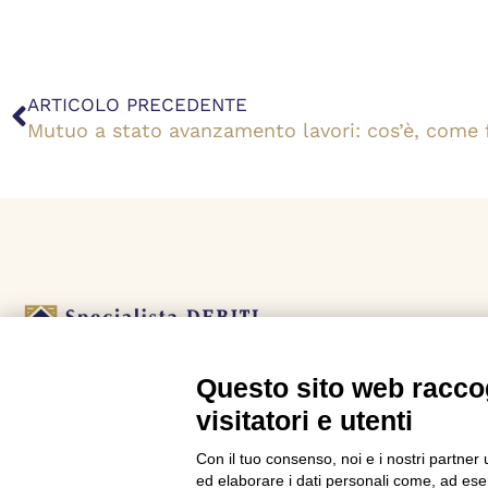
Precedente
ARTICOLO PRECEDENTE
Questo sito web raccog
L’agenzia Specialista Debiti è uno dei leader italiani
visitatori e utenti
nella consulenza per le crisi da debito.
Con il tuo consenso, noi e i nostri partner 
ed elaborare i dati personali come, ad esem