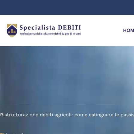
Vai
al
contenuto
HOM
Ristrutturazione debiti agricoli: come estinguere le passiv