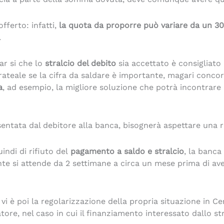
ferto: infatti,
la quota da proporre può variare da un 30/
.
r si che lo
stralcio del debito
sia accettato è consigliat
rateale se la cifra da saldare è importante, magari concor
a
, ad esempio, la migliore soluzione che potrà incontrare
esentata dal debitore alla banca, bisognerà aspettare una r
indi di rifiuto del
pagamento a saldo e stralcio
, la banca
te si attende da 2 settimane a circa un mese prima di ave
a vi è poi la regolarizzazione della propria situazione in C
tore, nel caso in cui il finanziamento interessato dallo st