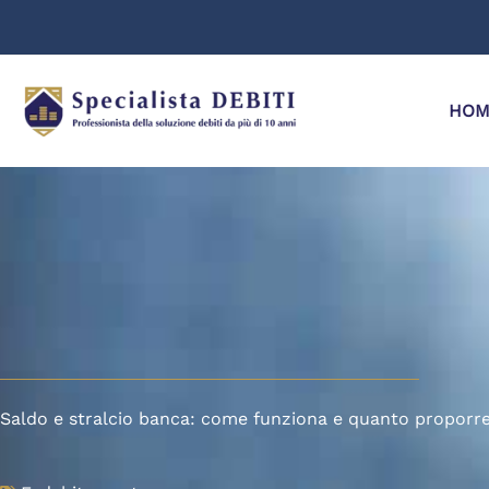
Vai
al
contenuto
HOM
Saldo e stralcio banca: come funziona e quanto proporr