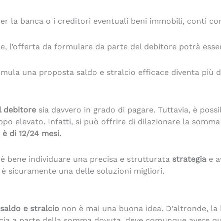
r la banca o i creditori eventuali beni immobili, conti cor
ere, l’offerta da formulare da parte del debitore potrà es
rmula una proposta saldo e stralcio efficace diventa più di
 debitore
sia davvero in grado di pagare. Tuttavia, è pos
oppo elevato. Infatti, si può offrire di dilazionare la so
è di 12/24 mesi.
 è bene individuare una precisa e strutturata
strategia
e a
i è sicuramente una delle soluzioni migliori.
saldo e stralcio
non è mai una buona idea. D’altronde, la 
nuncia a parte della somma dovuta, deve comunque avere q