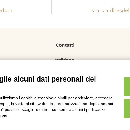
edura
Istanza di esde
Contatti
Indirizzo:
Via Monti Iblei 12 - 90146 Palermo
Viale Bianca Maria 22 - 20122 Milano
lie alcuni dati personali dei
Numero Verde:
800-034.597
Email:
utilizziamo i cookie e tecnologie simili per archiviare, accedere
contattaci@specialistadebiti.it
pio, la visita al sito web o la personalizzazione degli annunci.
, è possibile scegliere di non consentire alcuni tipi di cookie.
 più.
876820827 - Web & Seo: Max Valle