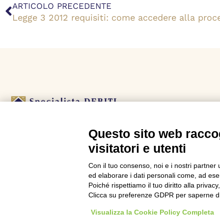
Precedente
ARTICOLO PRECEDENTE
Legge 3 2012 requisiti: come accedere alla proc
Questo sito web raccog
L’agenzia Specialista Debiti è uno dei leader italiani
visitatori e utenti
nella consulenza per le crisi da debito.
Con il tuo consenso, noi e i nostri partner 
ed elaborare i dati personali come, ad esem
Poiché rispettiamo il tuo diritto alla privacy
Clicca su preferenze GDPR per saperne di
Visualizza la Cookie Policy Completa
Copyright © 2026 Specialista Debiti Group - P.IVA 06