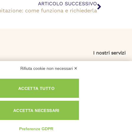
Success
ARTICOLO SUCCESSIVO
bitazione: come funziona e richiederla
I nostri servizi
Esdebitamento
Rifiuta cookie non necessari ✕
Legge 3
Consolidamento Debiti
ACCETTA TUTTO
Sovraindebitamento
Saldo e Stralcio
ACCETTA NECESSARI
Preferenze GDPR
Privacy e Cookie Policy