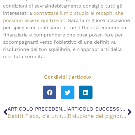
condizioni di sovraindebitamento consiglio tutti gli
interessati a
contattare il mio studio ai recapiti che
possono essere qui trovati
. Sarà la migliore occasione
per spiegarmi quali sono le tue difficoltà economico
finanziarie e comprendere che cosa posso fare per
accompagnarti verso l’obiettivo di una definitiva
risoluzione del tuo squilibrio, e riappropriarti della
meritata serenità.
Condividi l'articolo
Precedente
S
ARTICOLO PRECEDENTE
ARTICOLO SUCCESSIVO
Debiti Fisco, c’è un reddito minimo per non pagare Equitalia?
Riduzione del pignoramento: cos’è e come avviene