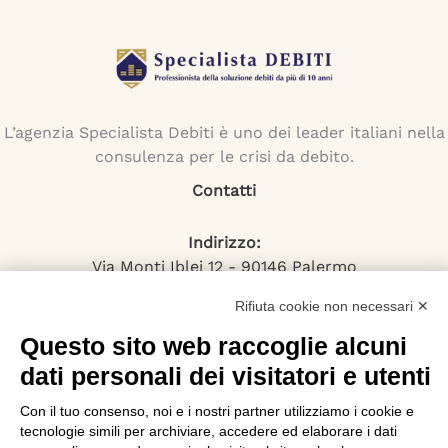
L’agenzia Specialista Debiti è uno dei leader italiani nella
consulenza per le crisi da debito.
Contatti
Indirizzo:
Via Monti Iblei 12 - 90146 Palermo
Viale Bianca Maria 22 - 20122 Milano
Rifiuta cookie non necessari ✕
Numero Verde:
800-034.597
Questo sito web raccoglie alcuni
Email:
dati personali dei visitatori e utenti
contattaci@specialistadebiti.it
Con il tuo consenso, noi e i nostri partner utilizziamo i cookie e
I nostri servizi
tecnologie simili per archiviare, accedere ed elaborare i dati